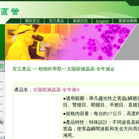
關於安立
安立產品
最新訊息
愛家快樂購
English
營
安立產品 >> 植物科學類>>太陽能滅蟲器-全年滅
產品名：
太陽能滅蟲器-全年滅®
●適用範圍：舉凡趨光性之害蟲(鱗翅
目、雙翅目、鞘翅目、半翅目、直翅
●規格內容量：每台約17公斤，高度約1
年
●產品特性：特殊設計：不同波長及
害蟲，使害蟲瞬間迷航和失去方向而
淹死。