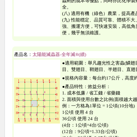
蟲劑的成本等優點，同時亦比化學製
全。
(八) 適用有機（綠色）農業，提高產
(九) 性能穩定、品質可靠、體積不
強、搬運方便，可快速安裝，高低角
便，幾乎無須維護。
產品名：
太陽能滅蟲器-全年滅®(續)
●適用範圍：舉凡趨光性之害蟲(鱗翅
目、雙翅目、鞘翅目、半翅目、直翅
●規格內容量：每台約17公斤，高度約1
●產品特性：效益分析：
1. 成本低廉 / 省工錢 / 省藥錢
2. 面積與使用台數之比例(面積越大越
例：一方格為1單位 = 1公頃(10分地)
1公頃 使用 4 台
36公頃 使用 24 台
(4台：1公頃=4台/公頃)
(12台：9公頃=1.33台/公頃)