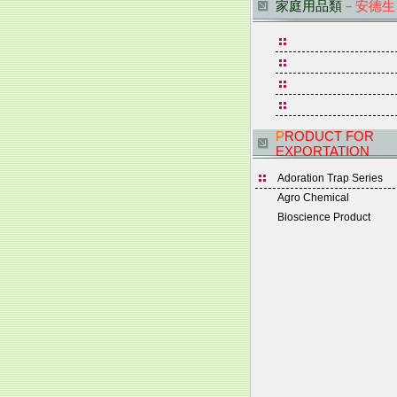
家庭用品類
－安德生
P
RODUCT FOR
EXPORTATION
Adoration Trap Series
Agro Chemical
Bioscience Product