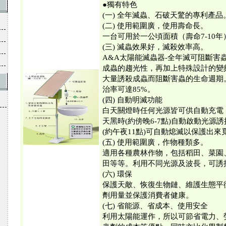
●獨有特色
(一) 全年滅蟲、石破天驚的專利產品
(二) 使用範圍廣，使用壽命長。
一台可用於一公頃面積（壽命7-10年
(三) 滅蟲效果好，滅殺效率高。
A&A太陽能滅蟲器-全年滅可阻斷害
成蟲的趨光性，再加上特殊設計的變
大量誘殺成蟲而阻斷害蟲的生命週期
治率可達85%。
(四) 自動明滅功能
白天關燈時任何光源皆可供自動充電
天黑時(約傍晚6-7點)自動啟動光源
(約午夜11點)可自動熄滅以保護出來
(五) 使用範圍廣，作物種類多。
適用各種農林作物，包括稻田、菜園
田等等。利用不同光源及波長，可誘
(六) 環保
保護天敵、恢復生物鏈、維護生態平
劑用量並保護消費者健康。
(七) 省能源、省成本、使用安全
利用太陽能運作，所以可節省電力、