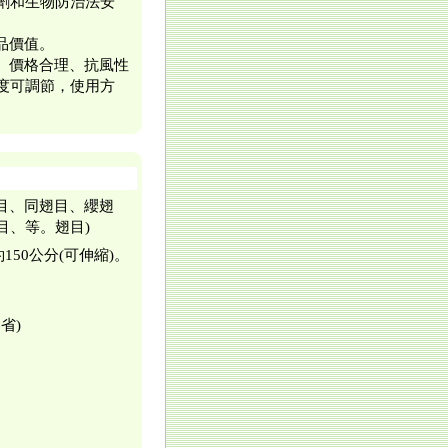
劑和生物防治法安
品價值。
大、價格合理、抗風性
度可調節，使用方
目、同翅目、纓翅
目、等。翅目)
50公分(可伸縮)。
省)