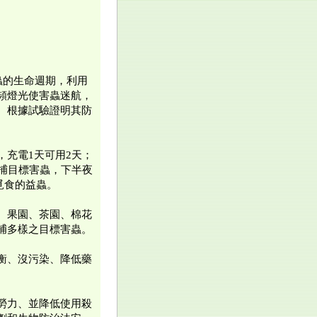
。
）
蟲的生命週期，利用
頻燈光使害蟲迷航，
。根據試驗證明其防
，充電1天可用2天；
誘捕目標害蟲，下半夜
覓食的益蟲。
、果園、茶園、棉花
捕多樣之目標害蟲。
衡、沒污染、降低藥
勞力、並降低使用殺