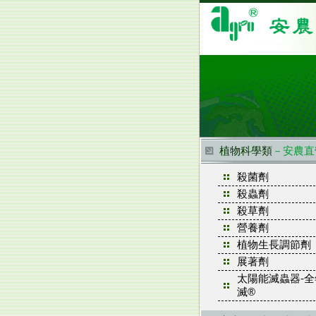
植物科學類
－安農直
殺菌劑
殺蟲劑
殺草劑
營養劑
植物生長調節劑
展著劑
太陽能滅蟲器-全
滅®