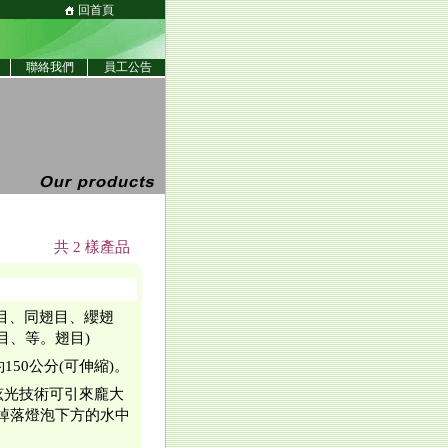
回首頁
聯絡我們
員工公告
共 2 樣產品
目、同翅目、纓翅
目、等。翅目)
50公分(可伸縮)。
眩光技術可引來龐大
掉落燈泡下方的水中