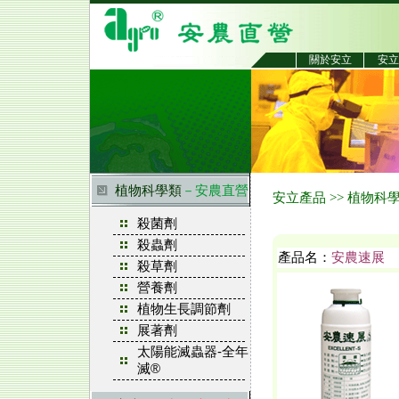
關於安立
安立
植物科學類
－安農直營
安立產品 >> 植物科
殺菌劑
殺蟲劑
產品名：
安農速展
殺草劑
營養劑
植物生長調節劑
展著劑
太陽能滅蟲器-全年
滅®