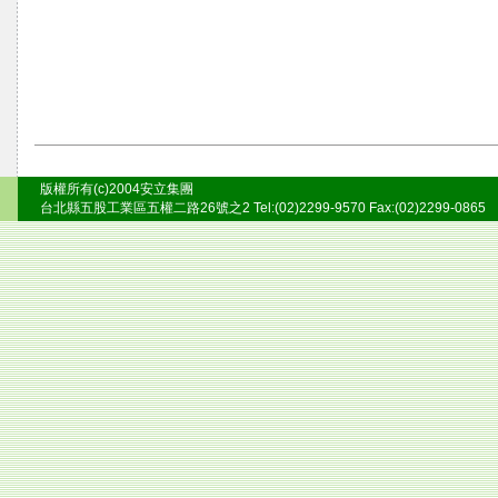
版權所有(c)2004安立集團
台北縣五股工業區五權二路26號之2 Tel:(02)2299-9570 Fax:(02)2299-0865