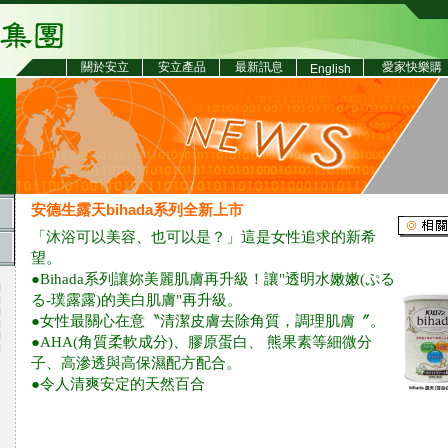
關於安立
安立產品
最新訊息
愛家快樂購
English
安德生露天bihada系列全新上市
「沐浴可以美容、也可以是？」這是女性追求的新希
望。
●Bihada系列讓妳美麗肌膚再升級！讓"透明水嫩嫩(ぷる
る-璞露露)的美白肌膚"再升級。
●女性最關心在意〝清潔皮膚去除角質，調理肌膚〞。
●AHA(角質柔軟成分)、膠原蛋白、 熊果素等細微分
子、高滲透與高保濕配方配合。
●令人清爽安定的天然百合