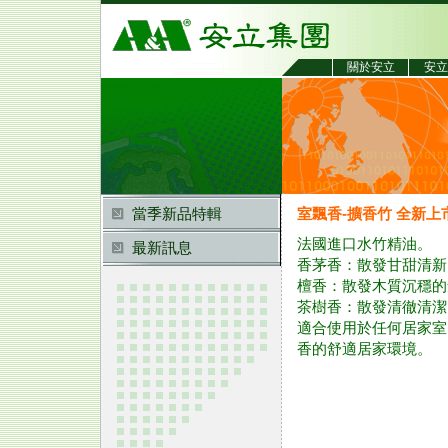
關於安立
安立
當季新品特輯
室飄香-擴香竹 全新上
法國進口水竹精油。
最新訊息
香茅香：散發甘甜清新
檀香：散發木質沉穩的
茶樹香：散發清徹清潔
適合使用於任何居家室
香的舒適居家環境。