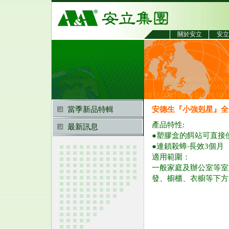
關於安立
安立
當季新品特輯
安德生『小強剋星』全
產品特性:
最新訊息
●塑膠盒的餌站可直接
●連鎖殺蟑‧長效3個月
適用範圍：
一般家庭及辦公室等室
發、櫥櫃、衣櫥等下方